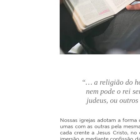
“… a religião do h
nem pode o rei se
judeus, ou outro
Nossas igrejas adotam a forma 
umas com as outras pela mesma 
cada crente a Jesus Cristo, no 
imersão e mediante confissão d