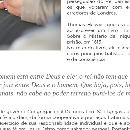
perseguição do Rei James 
os que voltaram com ele
arredores de Londres.
Thomas Helwys, que era a
ao escrever um livro int
Sobre o Mistério da Iniq
prisão, em 1615.
No referido livro, ele es
caros princípios batistas , 
e de consciência:
omem está entre Deus e ele: o rei não tem que 
r juiz entre Deus e o homem. Que haja, pois, he
s mais, não cabe ao poder terreno puni-los de
de governo Congregacional Democrático. São Igrejas au
fé e ordem, de forma cooperativa e por laços fraternais
exercício de sua responsabilidade individual e que é ac
a sua fé em Jesus Cristo como salvador pessoal. Portant