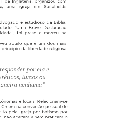
I da Inglaterra, organizou com
, uma igreja em Spitalfields
dvogado e estudioso da Bíblia,
itulado “Uma Breve Declaração
uidade”, foi preso e morreu na
creveu aquilo que é um dos mais
o principio da liberdade religiosa
responder por ela e
réticos, turcos ou
 maneira nenhuma”
tônomas e locais. Relacionam-se
. Crêem na conversão pessoal de
eito pela Igreja por batismo por
o, não aceitam e nem praticam o